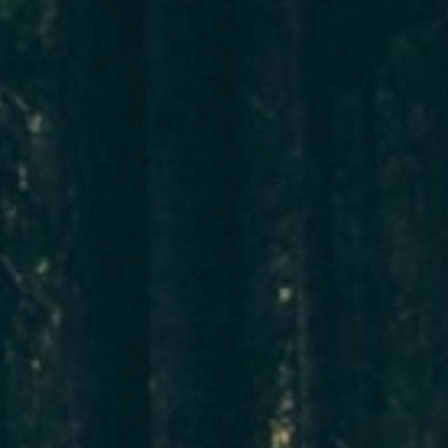
Route d’Eupen 54
4960 Malmedy-Bévercé
info@lesvallons.be