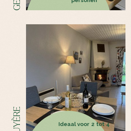
personen
fr
nl
de
en
Les Vallons
De vakantiehuizen
Gezamenlijke ruimte voor
BRUYÈRE
groepen
Ideaal voor 2 tot 4